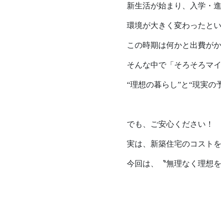
新生活が始まり、入学・
家づくりの流れ
Works
環境が大きく変わったと
不動産情報
施工実績
アフターサポート
この時期は何かと出費が
Interview
そんな中で「そろそろマ
お客様の声
“理想の暮らし”と“現実
We are nagi
なぎの人
でも、ご安心ください！
実は、新築住宅のコスト
今回は、〝無理なく理想を