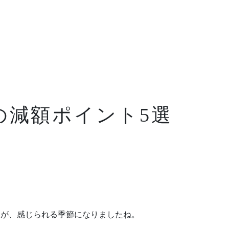
Blog
ブログ
の減額ポイント5選
News
お知らせ
FAQ
よくあるご質問
Company
会社情報
すが、感じられる季節になりましたね。
About policy