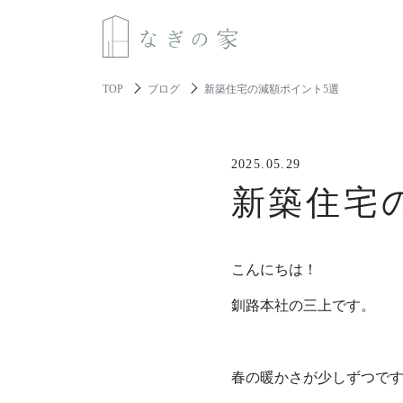
TOP
ブログ
新築住宅の減額ポイント5選
About us
2025.05.29
なぎの家について
新築住宅
Spec
性能と機能美
こんにちは！
Resilience
釧路本社の三上です。
レジリエンス住宅
About build a house
春の暖かさが少しずつで
家づくりについて