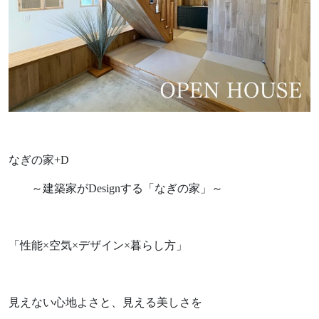
Works
不動産情報
施工実績
アフターサポート
Interview
お客様の声
We are nagi
なぎの人
なぎの家+D
～建築家がDesignする「なぎの家」～
Blog
News
ブログ
お知らせ
FAQ
Company
「性能×空気×デザイン×暮らし方」
よくあるご質問
会社情報
About policy
ポリシーに関して
見えない心地よさと、見える美しさを