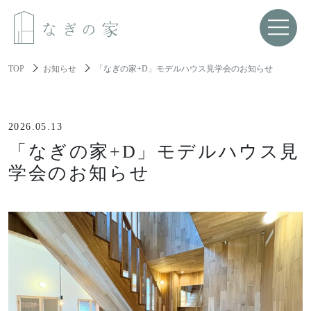
TOP
お知らせ
「なぎの家+D」モデルハウス見学会のお知らせ
About us
なぎの家について
2026.05.13
「なぎの家+D」モデルハウス見
Spec
学会のお知らせ
性能と機能美
Resilience
レジリエンス住宅
About build a house
家づくりについて
家づくりの流れ