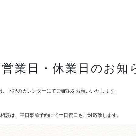
Blog
ブログ
7月営業日・休業日のお知
News
お知らせ
は、下記のカレンダーにてご確認をお願いいたします。
FAQ
よくあるご質問
Company
ご相談は、平日事前予約にて土日祝日もご対応致します。
会社情報
About policy