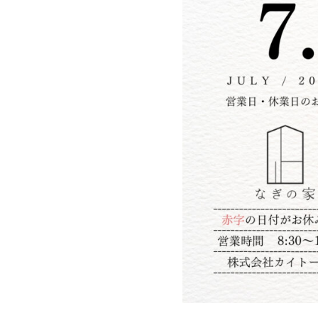
家づくりの流れ
Works
不動産情報
施工実績
アフターサポート
Interview
お客様の声
We are nagi
なぎの人