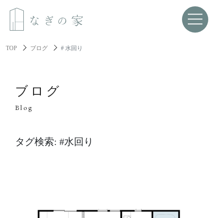
TOP
ブログ
# 水回り
About us
なぎの家について
ブログ
Blog
Spec
性能と機能美
タグ検索: #水回り
Resilience
レジリエンス住宅
About build a house
家づくりについて
家づくりの流れ