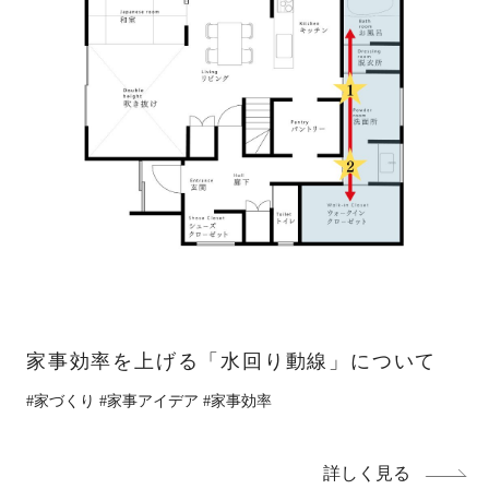
Works
不動産情報
施工実績
アフターサポート
Interview
お客様の声
We are nagi
なぎの人
Blog
News
ブログ
お知らせ
家事効率を上げる「水回り動線」について
FAQ
Company
よくあるご質問
会社情報
#家づくり
#家事アイデア
#家事効率
About policy
ポリシーに関して
詳しく見る