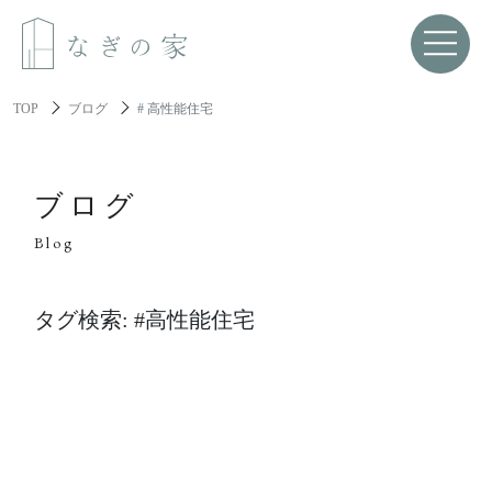
TOP
ブログ
# 高性能住宅
About us
なぎの家について
ブログ
Blog
Spec
性能と機能美
タグ検索: #高性能住宅
Resilience
レジリエンス住宅
About build a house
家づくりについて
家づくりの流れ