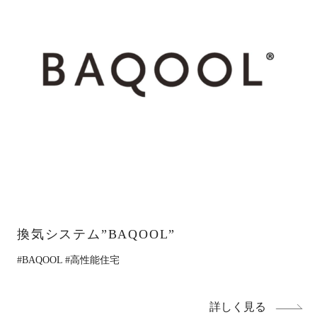
Works
不動産情報
施工実績
アフターサポート
Interview
お客様の声
We are nagi
なぎの人
Blog
News
ブログ
お知らせ
換気システム”BAQOOL”
FAQ
Company
よくあるご質問
会社情報
#BAQOOL
#高性能住宅
About policy
ポリシーに関して
詳しく見る