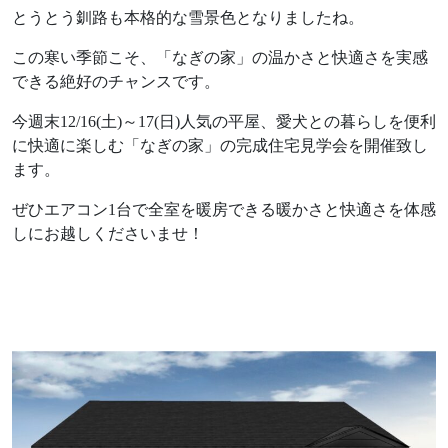
Works
とうとう釧路も本格的な雪景色となりましたね。
不動産情報
施工実績
アフターサポート
この寒い季節こそ、「なぎの家」の温かさと快適さを実感
できる絶好のチャンスです。
Interview
お客様の声
今週末12/16(土)～17(日)人気の平屋、愛犬との暮らしを便利
に快適に楽しむ「なぎの家」の完成住宅見学会を開催致し
We are nagi
ます。
なぎの人
ぜひエアコン1台で全室を暖房できる暖かさと快適さを体感
しにお越しくださいませ！
Blog
News
ブログ
お知らせ
FAQ
Company
よくあるご質問
会社情報
About policy
ポリシーに関して