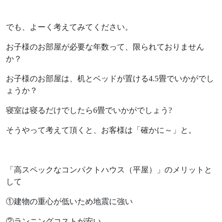
お電話からも承ります。
0154-52-7133
TEL
でも、よーく考えてみてください。
お子様のお部屋が必要な年数って、限られておりません
受付時間 8:30-17:30（平日）
定休日／土曜･日曜･祝日
か？
お子様のお部屋は、机とベッドが置ける4.5畳でいかがでし
ょうか？
寝室は寝るだけでしたら6畳でいかがでしょう?
そうやって考えて頂くと、お客様は「確かに～」と。
「高スペックなコンパクトハウス（平屋）」のメリットと
して
①建物の重心が低いため地震に強い
②ランニングコストが安い