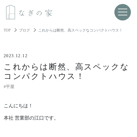
TOP
ブログ
これからは断然、高スペックなコンパクトハウス！
About us
なぎの家について
2023.12.12
これからは断然、高スペックな
Spec
コンパクトハウス！
性能と機能美
#平屋
Resilience
レジリエンス住宅
こんにちは！
本社 営業部の江口です。
About build a house
家づくりについて
家づくりの流れ