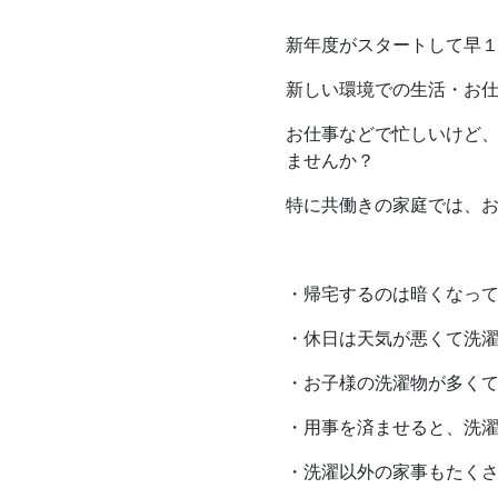
家づくりの流れ
Works
新年度がスタートして早
不動産情報
施工実績
新しい環境での生活・お
アフターサポート
Interview
お仕事などで忙しいけど
お客様の声
ませんか？
特に共働きの家庭では、
We are nagi
なぎの人
・帰宅するのは暗くなっ
・休日は天気が悪くて洗
・お子様の洗濯物が多く
・用事を済ませると、洗
・洗濯以外の家事もたく