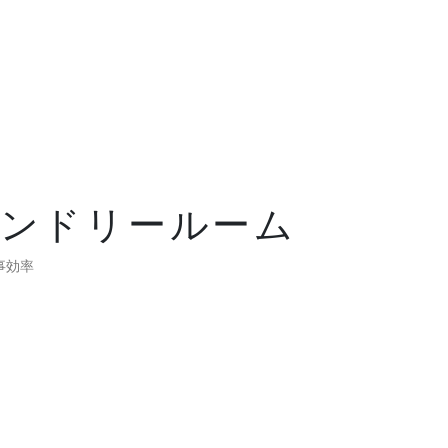
Blog
ブログ
ランドリールーム
News
お知らせ
事効率
FAQ
よくあるご質問
Company
会社情報
About policy