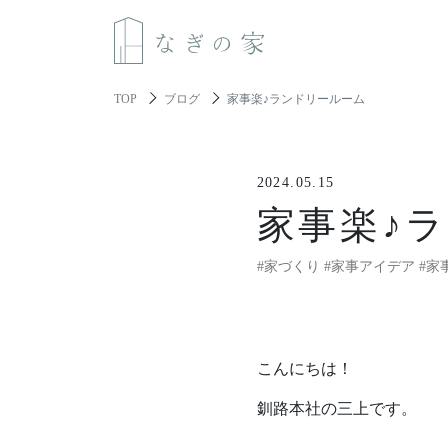
TOP
ブログ
家事楽♪ランドリールーム
About us
2024.05.15
なぎの家について
家事楽♪
Spec
#家づくり
#家事アイデア
#家
性能と機能美
Resilience
レジリエンス住宅
こんにちは！
釧路本社の三上です。
About build a house
家づくりについて