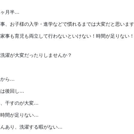
ポリシーに関して
TE
１ヶ月半…
Follow us
受
仕事、お子様の入学・進学などで慣れるまでは大変だと思いま
、家事も育児も両立して行わないといけない！時間が足りない
お洗濯が大変だったりしませんか？
てから…
濯は後回し…
て、干すのが大変…
濯時間が足りない…
さんあり、洗濯する暇がない…