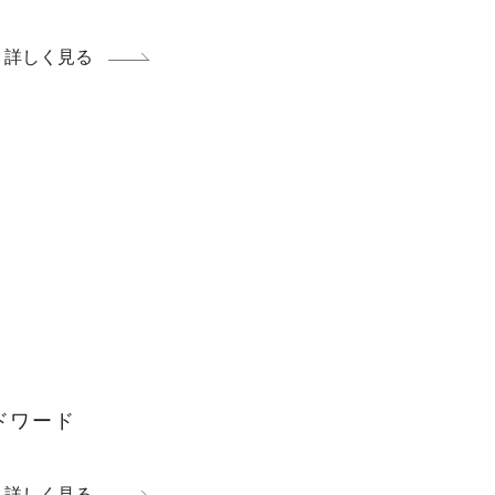
詳しく見る
ドワード
詳しく見る