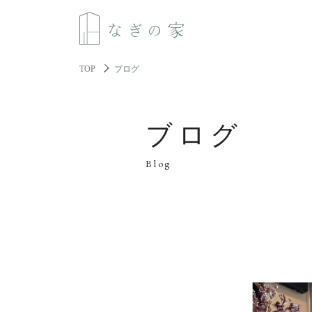
TOP
ブログ
ブログ
About us
なぎの家について
Blog
Spec
性能と機能美
Resilience
レジリエンス住宅
About build a house
家づくりについて