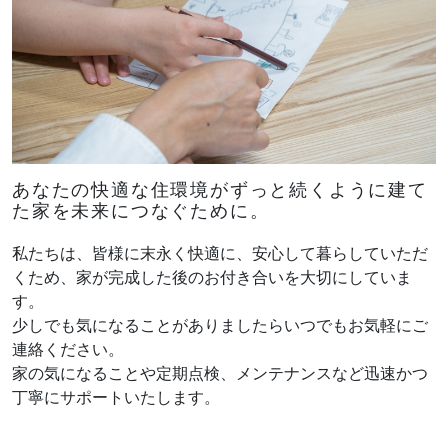
Works
不動産情報
施工実績
アフターサポート
Interview
お客様の声
We are nagi
なぎの人
あなたの快適な住環境がずっと続くように
建て
た家を未来につなぐために。
私たちは、皆様に末永く快適に、安心して暮らしていただ
Blog
News
くため、家が完成した後のお付き合いを大切にしていま
ブログ
お知らせ
す。
少しでも気になることがありましたらいつでもお気軽にご
FAQ
Company
連絡ください。
よくあるご質問
会社情報
家の気になることや定期点検、メンテナンスなど迅速かつ
About policy
丁寧にサポートいたします。
ポリシーに関して