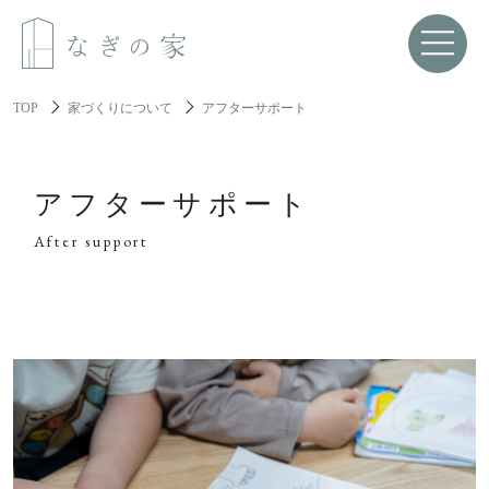
TOP
家づくりについて
アフターサポート
About us
なぎの家について
アフターサポート
After support
Spec
性能と機能美
Resilience
レジリエンス住宅
About build a house
家づくりについて
家づくりの流れ