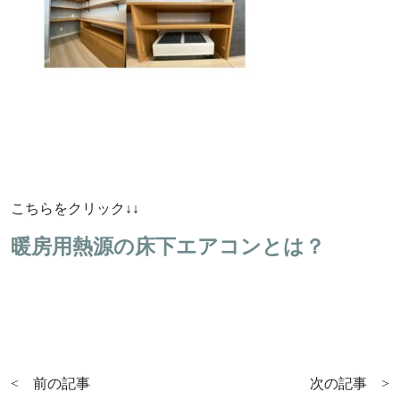
Works
不動産情報
施工実績
アフターサポート
Interview
お客様の声
We are nagi
なぎの人
こちらをクリック↓↓
Blog
News
暖房用熱源の床下エアコンとは？
ブログ
お知らせ
FAQ
Company
よくあるご質問
会社情報
About policy
ポリシーに関して
<
前の記事
次の記事
>