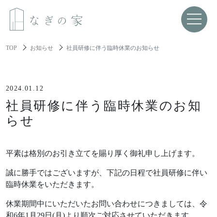
TOP
お知らせ
社員研修に伴う臨時休業のお知らせ
About us
なぎの家について
2024.01.12
社員研修に伴う臨時休業のお知
Spec
らせ
性能と機能美
Resilience
平素は格別のお引き立てを賜り厚く御礼申し上げます。
レジリエンス住宅
誠に勝手ではございますが、下記の日程で社員研修に伴い
臨時休業をいただきます。
About build a house
家づくりについて
休業期間中にいただいたお問い合わせにつきましては、令
和6年1月29日(月)より順次ご対応させていただきます。
家づくりの流れ