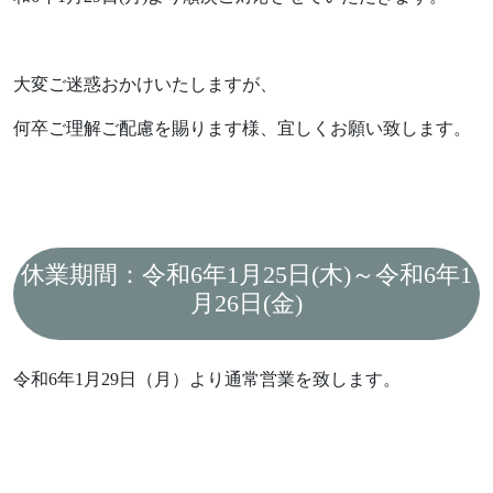
Works
不動産情報
施工実績
アフターサポート
大変ご迷惑おかけいたしますが、
Interview
お客様の声
何卒ご理解ご配慮を賜ります様、宜しくお願い致します。
We are nagi
なぎの人
休業期間：令和6年1月25日(木)～令和6年1
Blog
News
月26日(金)
ブログ
お知らせ
FAQ
Company
令和6年1月29日（月）より通常営業を致します。
よくあるご質問
会社情報
About policy
ポリシーに関して