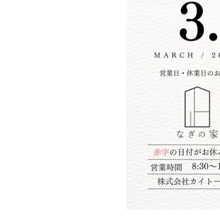
家づくりの流れ
Works
不動産情報
施工実績
アフターサポート
Interview
お客様の声
We are nagi
なぎの人