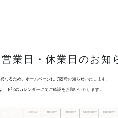
Blog
ブログ
3月営業日・休業日のお知
News
お知らせ
に異なるため、ホームページにて随時お知らせいたします。
FAQ
よくあるご質問
は、下記のカレンダーにてご確認をお願いいたします。
Company
会社情報
About policy