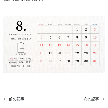
Works
不動産情報
施工実績
アフターサポート
Interview
お客様の声
We are nagi
なぎの人
Blog
News
ブログ
お知らせ
FAQ
Company
よくあるご質問
会社情報
About policy
<
前の記事
次の記事
>
ポリシーに関して