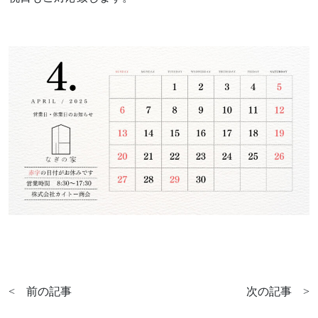
Works
不動産情報
施工実績
アフターサポート
Interview
お客様の声
We are nagi
なぎの人
Blog
News
ブログ
お知らせ
FAQ
Company
よくあるご質問
会社情報
About policy
<
前の記事
次の記事
>
ポリシーに関して