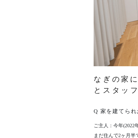
家づくりの流れ
Works
不動産情報
施工実績
アフターサポート
Interview
お客様の声
We are nagi
なぎの人
なぎの家
とスタッ
Q 家を建てら
ご主人：今年(2022
まだ住んで2ヶ月半