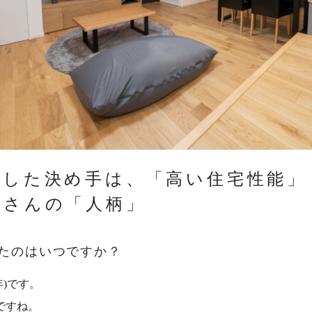
ポリシーに関して
TE
Follow us
受
にした決め手は、「高い住宅性能」
フさんの「人柄」
れたのはいつですか？
年)です。
ですね。