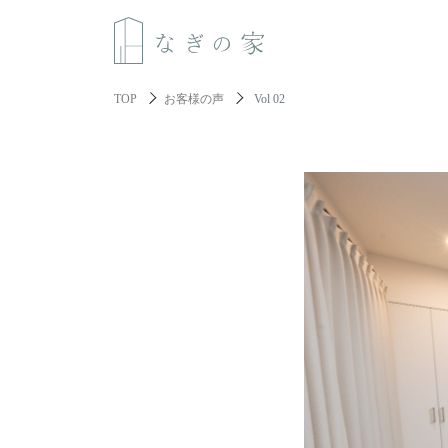
TOP
お客様の声
Vol 02
About us
なぎの家について
Spec
性能と機能美
Resilience
レジリエンス住宅
About build a house
家づくりについて